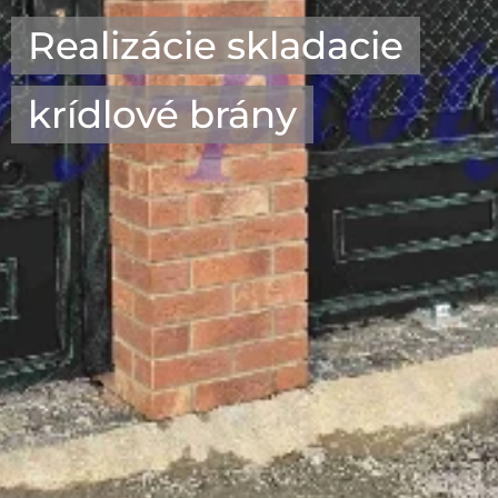
Realizácie skladacie
krídlové brány