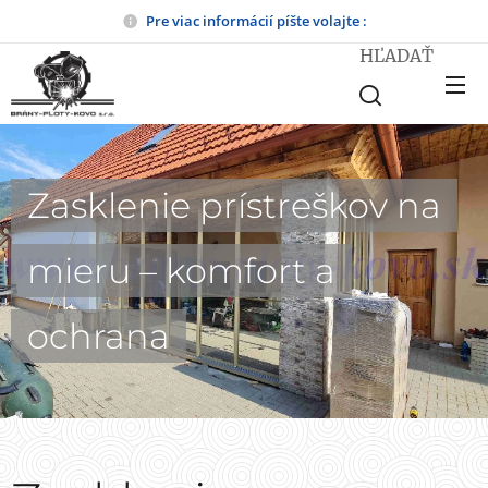
Pre viac informácií píšte volajte :
HĽADAŤ
Zasklenie prístreškov na
mieru – komfort a
ochrana