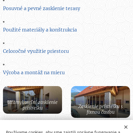
Posuvné a pevné zasklenie terasy
Použité materiály a konštrukcia
Celoročné využitie priestoru
Výroba a montáž na mieru
Uzamykateľní zasklenie
Zasklenie prístrešku s
prístrešku
fixnou časťou
Používame cookies, aby sme zaistili správne fungovanie a